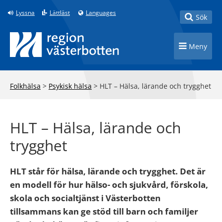
Till innehåll på sidan
Lyssna
Lättläst
Languages
Toggle
Sök
Toggle n
Meny
Folkhälsa
>
Psykisk hälsa
>
HLT – Hälsa, lärande och trygghet
HLT – Hälsa, lärande och
trygghet
HLT står för hälsa, lärande och trygghet. Det är
en modell för hur hälso- och sjukvård, förskola,
skola och socialtjänst i Västerbotten
tillsammans kan ge stöd till barn och familjer