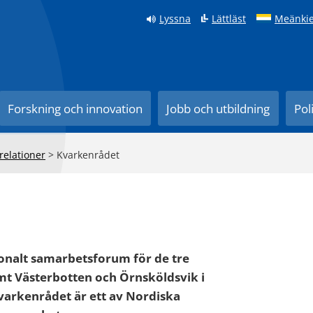
Lyssna
Lättläst
Meänkie
Forskning och innovation
Jobb och utbildning
Pol
relationer
>
Kvarkenrådet
ionalt samarbetsforum för de tre
mt Västerbotten och Örnsköldsvik i
varkenrådet är ett av Nordiska