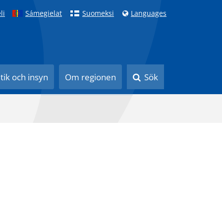
li
Sámegielat
Suomeksi
Languages
itik och insyn
Om regionen
Sök