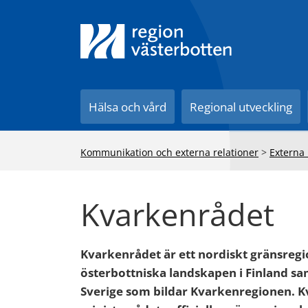
Till innehåll på sidan
Hälsa och vård
Regional utveckling
Kommunikation och externa relationer
>
Externa 
Kvarkenrådet
Kvarkenrådet är ett nordiskt gränsreg
österbottniska landskapen i Finland sa
Sverige som bildar Kvarkenregionen. K