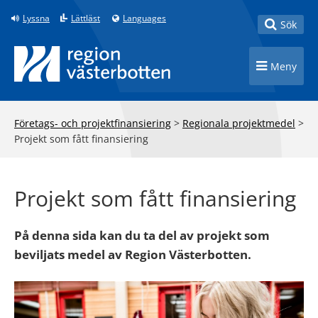
Till innehåll på sidan
Lyssna
Lättläst
Languages
Toggle
Sök
Toggle n
Meny
Företags- och projektfinansiering
>
Regionala projektmedel
>
Projekt som fått finansiering
Projekt som fått finansiering
På denna sida kan du ta del av projekt som
beviljats medel av Region Västerbotten.