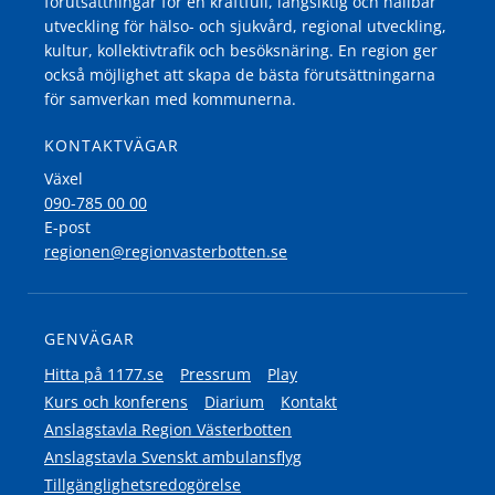
förutsättningar för en kraftfull, långsiktig och hållbar
utveckling för hälso- och sjukvård, regional utveckling,
kultur, kollektivtrafik och besöksnäring. En region ger
också möjlighet att skapa de bästa förutsättningarna
för samverkan med kommunerna.
KONTAKTVÄGAR
Växel
090-785 00 00
E-post
regionen@regionvasterbotten.se
GENVÄGAR
Hitta på 1177.se
Pressrum
Play
Kurs och konferens
Diarium
Kontakt
Anslagstavla Region Västerbotten
Anslagstavla Svenskt ambulansflyg
Tillgänglighetsredogörelse