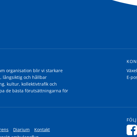
KON
 organisation blir vi starkare
Växe
, långsiktig och hållbar
E-po
g, kultur, kollektivtrafik och
pa de bästa förutsättningarna för
FÖLJ
rens
Diarium
Kontakt