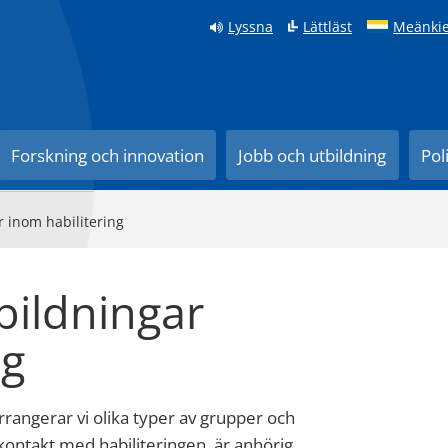
Lyssna
Lättläst
Meänkie
Forskning och innovation
Jobb och utbildning
Pol
 inom habilitering
bildningar
ng
rangerar vi olika typer av grupper och
 kontakt med habiliteringen, är anhörig