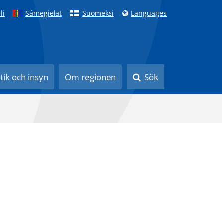
li
Sámegielat
Suomeksi
Languages
itik och insyn
Om regionen
Sök