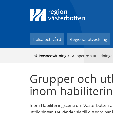
Till innehåll på sidan
Hälsa och vård
Regional utveckling
Funktionsnedsättning
>
Grupper och utbildningar
Grupper och ut
inom habiliteri
Inom Habiliteringscentrum Västerbotten ar
utbildningar. De vänder sig till dig som har