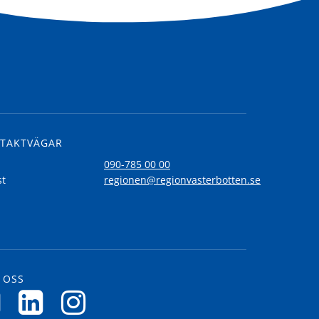
TAKTVÄGAR
l
090-785 00 00
st
regionen@regionvasterbotten.se
 OSS