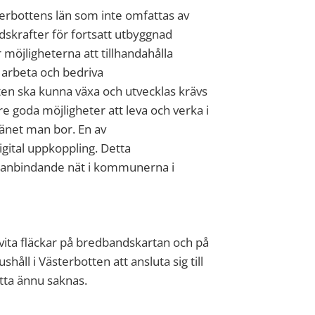
terbottens län som inte omfattas av
skrafter för fortsatt utbyggnad
 möjligheterna att tillhandahålla
, arbeta och bedriva
ten ska kunna växa och utvecklas krävs
e goda möjligheter att leva och verka i
i länet man bor. En av
digital uppkoppling. Detta
anbindande nät i kommunerna i
 vita fläckar på bredbandskartan och på
håll i Västerbotten att ansluta sig till
tta ännu saknas.