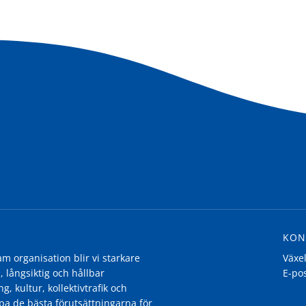
KON
 organisation blir vi starkare
Växe
, långsiktig och hållbar
E-po
g, kultur, kollektivtrafik och
pa de bästa förutsättningarna för