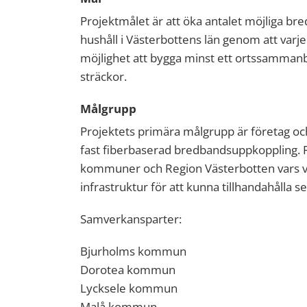
Projektmålet är att öka antalet möjliga br
hushåll i Västerbottens län genom att varj
möjlighet att bygga minst ett ortssammanb
sträckor.
Målgrupp
Projektets primära målgrupp är företag oc
fast fiberbaserad bredbandsuppkoppling. 
kommuner och Region Västerbotten vars v
infrastruktur för att kunna tillhandahålla 
Samverkansparter:
Bjurholms kommun
Dorotea kommun
Lycksele kommun
Malå kommun