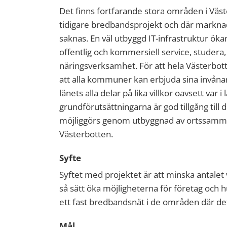
Det finns fortfarande stora områden i Väs
tidigare bredbandsprojekt och där marknad
saknas. En väl utbyggd IT-infrastruktur ökar
offentlig och kommersiell service, studera
näringsverksamhet. För att hela Västerbot
att alla kommuner kan erbjuda sina invånar
länets alla delar på lika villkor oavsett var 
grundförutsättningarna är god tillgång till 
möjliggörs genom utbyggnad av ortssamm
Västerbotten.
Syfte
Syftet med projektet är att minska antalet
så sätt öka möjligheterna för företag och hus
ett fast bredbandsnät i de områden där de
Mål