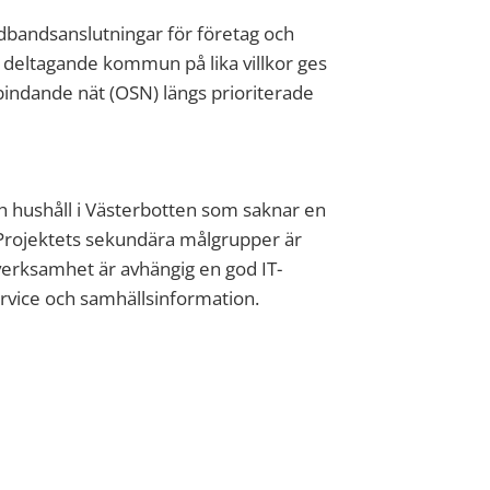
edbandsanslutningar för företag och
e deltagande kommun på lika villkor ges
indande nät (OSN) längs prioriterade
h hushåll i Västerbotten som saknar en
Projektets sekundära målgrupper är
erksamhet är avhängig en god IT-
service och samhällsinformation.