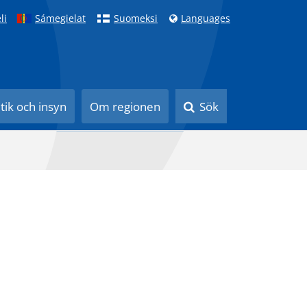
li
Sámegielat
Suomeksi
Languages
itik och insyn
Om regionen
Sök