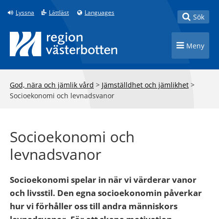
Till innehåll på sidan
Lyssna
Lättläst
Languages
Toggle
Sök
Toggle n
Meny
God, nära och jämlik vård
>
Jämställdhet och jämlikhet
>
Socioekonomi och levnadsvanor
Socioekonomi och
levnadsvanor
Socioekonomi spelar in när vi värderar vanor
och livsstil. Den egna socio­ekonomin påverkar
hur vi förhåller oss till andra människors