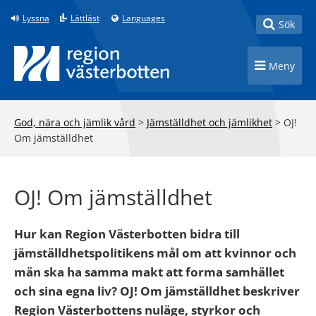
Till innehåll på sidan
Lyssna
Lättläst
Languages
Toggle
Sök
Toggle n
Meny
God, nära och jämlik vård
>
Jämställdhet och jämlikhet
>
OJ!
Om jämställdhet
OJ! Om jämställdhet
Hur kan Region Västerbotten bidra till
jämställdhetspolitikens mål om att kvinnor och
män ska ha samma makt att forma samhället
och sina egna liv? OJ! Om jämställdhet beskriver
Region Västerbottens nuläge, styrkor och