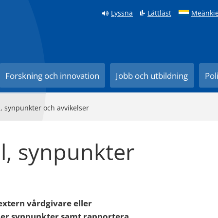
Lyssna
Lättläst
Meänkie
Forskning och innovation
Jobb och utbildning
Pol
 synpunkter och avvikelser
, synpunkter
xtern vårdgivare eller
er synpunkter samt rapportera