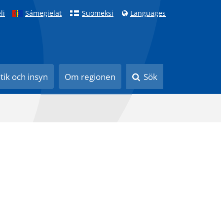
li
Sámegielat
Suomeksi
Languages
itik och insyn
Om regionen
Sök