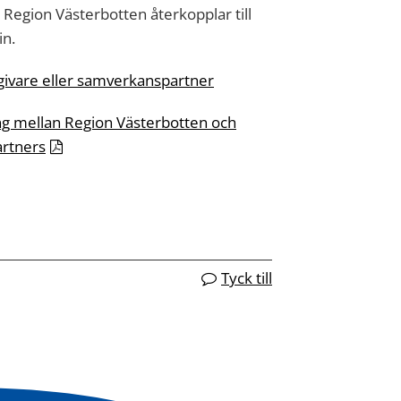
 Region Västerbotten återkopplar till
in.
givare eller samverkanspartner
g mellan Region Västerbotten och
artners
Tyck till