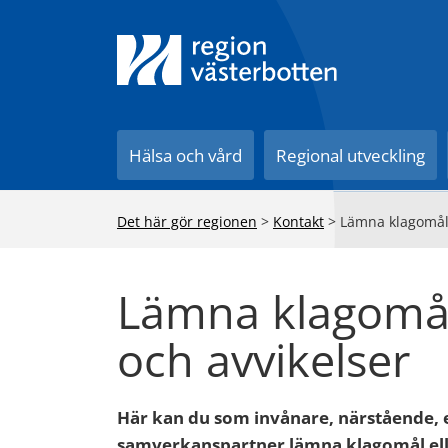
Till innehåll på sidan
Hälsa och vård
Regional utveckling
Det här gör regionen
>
Kontakt
>
Lämna klagomål,
Lämna klagomål
och avvikelser
Här kan du som invånare, närstående, e
samverkanspartner lämna klagomål ell