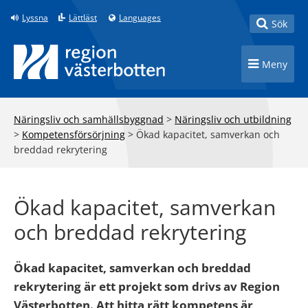
Till innehåll på sidan
Lyssna
Lättläst
Languages
Toggle
Sök
Toggle n
Meny
Näringsliv och samhällsbyggnad
>
Näringsliv och utbildning
>
Kompetensförsörjning
>
Ökad kapacitet, samverkan och
breddad rekrytering
Ökad kapacitet, samverkan
och breddad rekrytering
Ökad kapacitet, samverkan och breddad
rekrytering är ett projekt som drivs av Region
Västerbotten. Att hitta rätt kompetens är