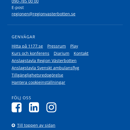
090-785 00 00
E-post
regionen@regionvasterbotten.se
GENVÄGAR
Hitta på 1177.se
Pressrum
Play
Kurs och konferens
Diarium
Kontakt
Anslagstavla Region Västerbotten
Anslagstavla Svenskt ambulansflyg
Tillgänglighetsredogörelse
Hantera cookieinställningar
FÖLJ OSS
Till toppen av sidan