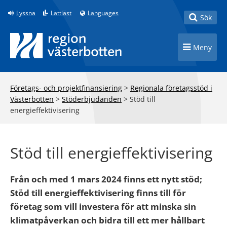
Till innehåll på sidan
Lyssna
Lättläst
Languages
Toggle
Sök
Toggle n
Meny
Företags- och projektfinansiering
>
Regionala företagsstöd i
Västerbotten
>
Stöderbjudanden
>
Stöd till
energieffektivisering
Stöd till energieffektivisering
Från och med 1 mars 2024 finns ett nytt stöd;
Stöd till energieffektivisering finns till för
företag som vill investera för att minska sin
klimatpåverkan och bidra till ett mer hållbart