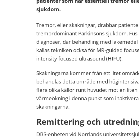
patienter som har essentiell tremor e
sjukdom.
Tremor, eller skakningar, drabbar patiente
tremordominant Parkinsons sjukdom. Fus 
diagnoser, där behandling med läkemedel int
kallas tekniken också för MR-guided focus
intensity focused ultrasound (HIFU).
Skakningarna kommer från ett litet område 
behandlas detta område med högintensiva l
flera olika källor runt huvudet mot en lite
värmeökning i denna punkt som inaktivera
skakningarna.
Remittering och utrednin
DBS-enheten vid Norrlands universitetssju