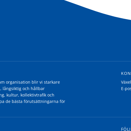
KON
 organisation blir vi starkare
Växe
, långsiktig och hållbar
E-po
g, kultur, kollektivtrafik och
pa de bästa förutsättningarna för
FÖLJ