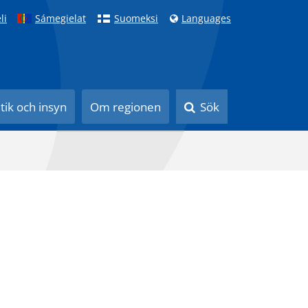
li
Sámegielat
Suomeksi
Languages
itik och insyn
Om regionen
Sök