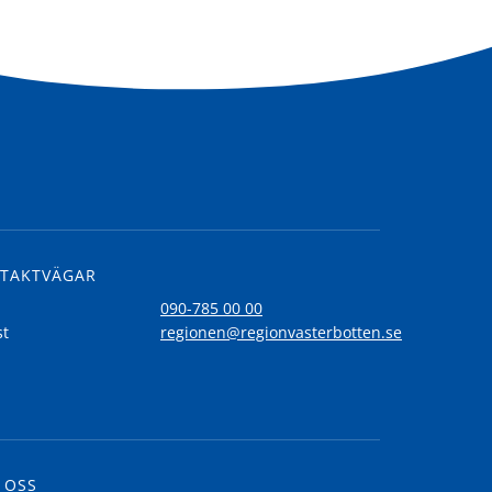
TAKTVÄGAR
l
090-785 00 00
st
regionen@regionvasterbotten.se
 OSS