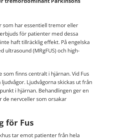
ller tremordominant Parkinsons
r som har essentiell tremor eller
erbjuds för patienter med dessa
e haft tillräcklig effekt. På engelska
ed ultrasound (MRgFUS) och high-
som finns centralt i hjärnan. Vid Fus
judvågor. Ljudvågorna skickas ut från
n punkt i hjärnan. Behandlingen ger en
r de nervceller som orsakar
g för Fus
khus tar emot patienter från hela