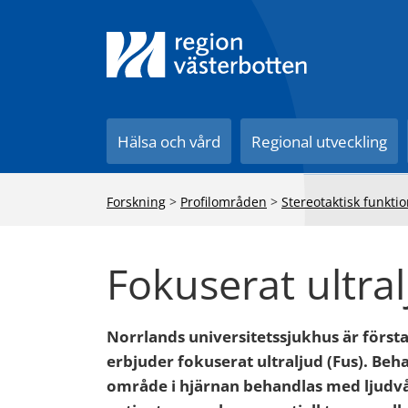
Till innehåll på sidan
Hälsa och vård
Regional utveckling
Forskning
>
Profilområden
>
Stereotaktisk funktio
Fokuserat ultral
Norrlands universitetssjukhus är först
erbjuder fokuserat ultraljud (Fus). Beha
område i hjärnan behandlas med ljudvå