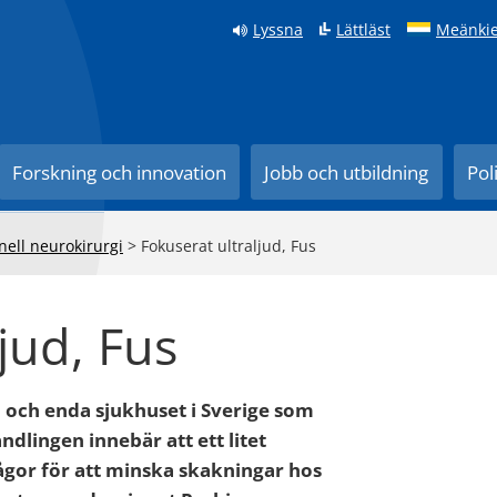
Lyssna
Lättläst
Meänkie
Forskning och innovation
Jobb och utbildning
Pol
nell neurokirurgi
>
Fokuserat ultraljud, Fus
jud, Fus
a och enda sjukhuset i Sverige som
ndlingen innebär att ett litet
gor för att minska skakningar hos