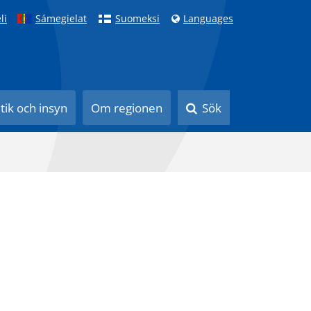
li
Sámegielat
Suomeksi
Languages
itik och insyn
Om regionen
Sök