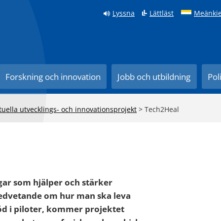
Lyssna
Lättläst
Meänkie
Forskning och innovation
Jobb och utbildning
Pol
tuella utvecklings- och innovationsprojekt
>
Tech2Heal
gar som hjälper och stärker
medvetande om hur man ska leva
d i piloter, kommer projektet