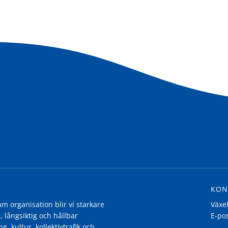
KON
 organisation blir vi starkare
Växe
, långsiktig och hållbar
E-po
g, kultur, kollektivtrafik och