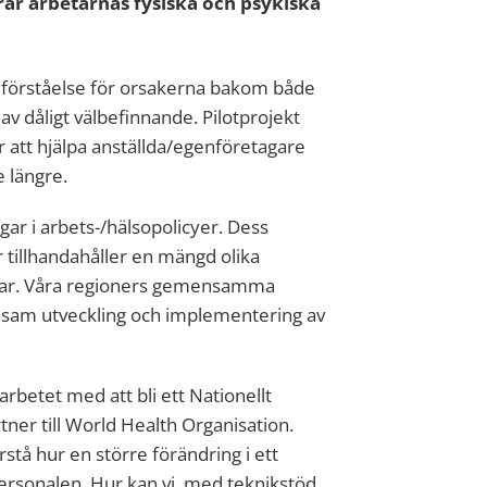
rar arbetarnas fysiska och psykiska
 förståelse för orsakerna bakom både
v dåligt välbefinnande. Pilotprojekt
 att hjälpa anställda/egenföretagare
 längre.
gar i arbets-/hälsopolicyer. Dess
r tillhandahåller en mängd olika
ngar. Våra regioners gemensamma
sam utveckling och implementering av
betet med att bli ett Nationellt
tner till World Health Organisation.
rstå hur en större förändring i ett
ersonalen. Hur kan vi, med teknikstöd,