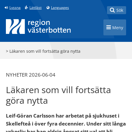
Till innehåll på sidan
Lyssna
Lättläst
Languages
Toggle
Sök
Toggle n
Meny
>
Läkaren som vill fortsätta göra nytta
NYHETER 2026-06-04
Läkaren som vill fortsätta
göra nytta
Leif-Göran Carlsson har arbetat på sjukhuset i
Skellefteå i över fyra decennier. Under sitt långa
yrkesliv har han aldrig ångrat sitt val att bli