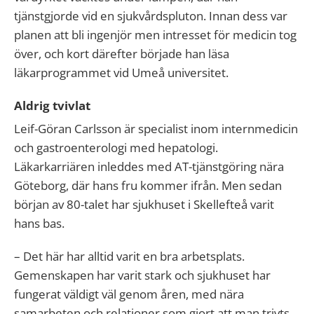
tjänstgjorde vid en sjukvårdspluton. Innan dess var
planen att bli ingenjör men intresset för medicin tog
över, och kort därefter började han läsa
läkarprogrammet vid Umeå universitet.
Aldrig tvivlat
Leif-Göran Carlsson är specialist inom internmedicin
och gastroenterologi med hepatologi.
Läkarkarriären inleddes med AT-tjänstgöring nära
Göteborg, där hans fru kommer ifrån. Men sedan
början av 80-talet har sjukhuset i Skellefteå varit
hans bas.
– Det här har alltid varit en bra arbetsplats.
Gemenskapen har varit stark och sjukhuset har
fungerat väldigt väl genom åren, med nära
samarbeten och relationer som gjort att man trivts