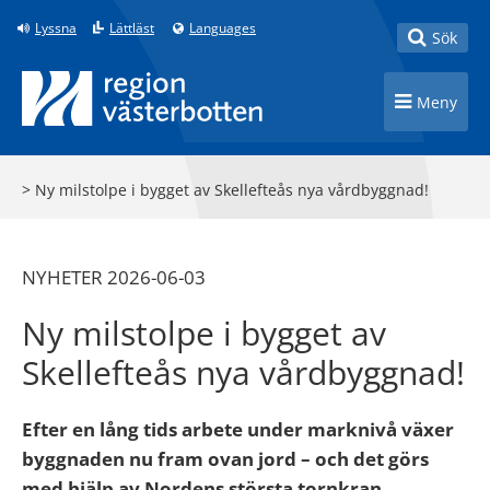
Till innehåll på sidan
Lyssna
Lättläst
Languages
Toggle
Sök
Toggle n
Meny
>
Ny milstolpe i bygget av Skellefteås nya vårdbyggnad!
NYHETER 2026-06-03
Ny milstolpe i bygget av
Skellefteås nya vårdbyggnad!
Efter en lång tids arbete under marknivå växer
byggnaden nu fram ovan jord – och det görs
med hjälp av Nordens största tornkran.