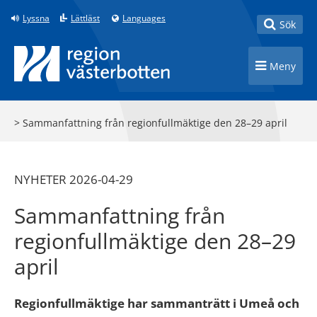
Till innehåll på sidan
Lyssna
Lättläst
Languages
Toggle
Sök
Toggle n
Meny
>
Sammanfattning från regionfullmäktige den 28–29 april
NYHETER 2026-04-29
Sammanfattning från
regionfullmäktige den 28–29
april
Regionfullmäktige har sammanträtt i Umeå och