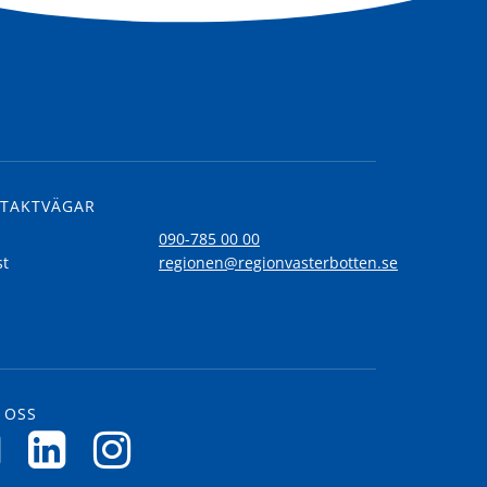
TAKTVÄGAR
l
090-785 00 00
st
regionen@regionvasterbotten.se
 OSS