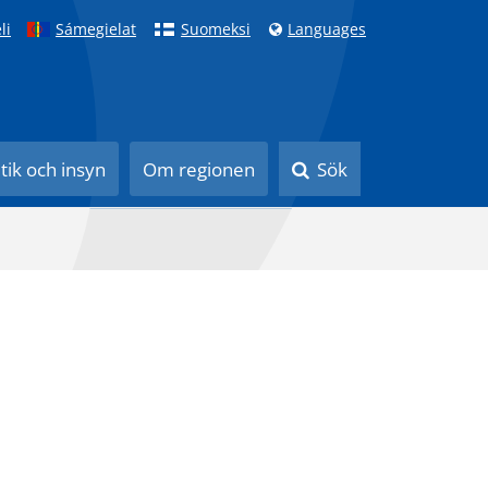
li
Sámegielat
Suomeksi
Languages
itik och insyn
Om regionen
Sök