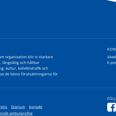
KON
 organisation blir vi starkare
Växe
, långsiktig och hållbar
E-po
g, kultur, kollektivtrafik och
pa de bästa förutsättningarna för
FÖLJ
rens
Diarium
Kontakt
enskt ambulansflyg