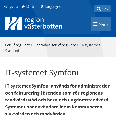
Till innehåll på sidan
Lyssna
Lättläst
Languages
Toggle
Sök
Toggle n
Meny
För vårdgivare
>
Tandvård för vårdgivare
>
IT-systemet
Symfoni
IT-systemet Symfoni
IT-systemet Symfoni används för administration
och fakturering i ärenden som rör regionens
tandvårdsstöd och barn-och ungdomstandvård.
Systemet har användare inom kommunerna,
sjukvården och tandvården.