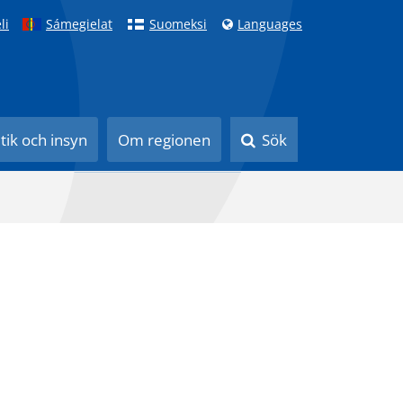
li
Sámegielat
Suomeksi
Languages
itik och insyn
Om regionen
Sök