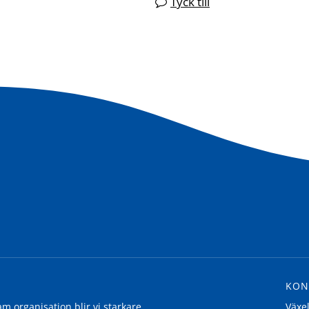
Tyck till
KON
 organisation blir vi starkare
Växe