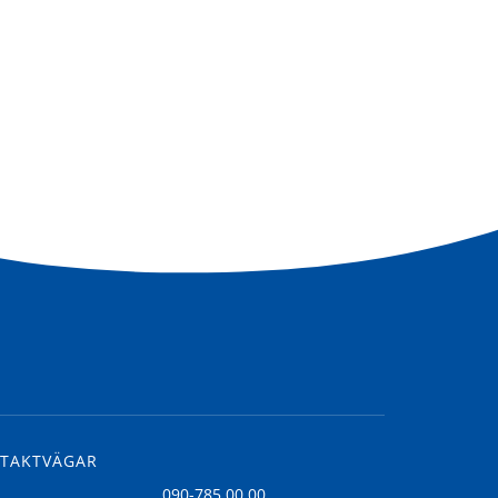
TAKTVÄGAR
l
090-785 00 00