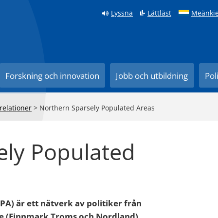
Lyssna
Lättläst
Meänkie
Forskning och innovation
Jobb och utbildning
Pol
relationer
>
Northern Sparsely Populated Areas
ely Populated
A) är ett nätverk av politiker från
rge (Finnmark Troms och Nordland),