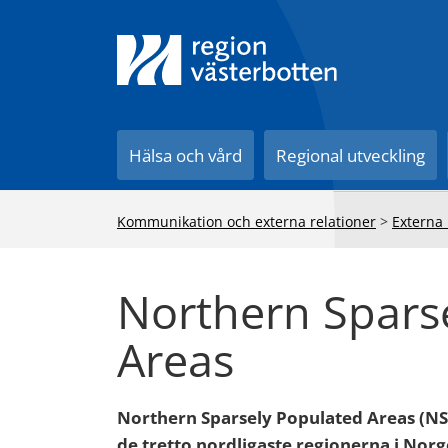
Till innehåll på sidan
Hälsa och vård
Regional utveckling
Kommunikation och externa relationer
>
Externa 
Northern Spars
Areas
Northern Sparsely Populated Areas (NSP
de tretto nordligaste regionerna i No