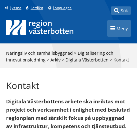
Till innehåll på sidan
Lyssna
Lättläst
Languages
Toggle
Sök
Toggle n
Meny
Näringsliv och samhällsbyggnad
>
Digitalisering och
innovationsledning
>
Arkiv
>
Digitala Västerbotten
>
Kontakt
Kontakt
Digitala Västerbottens arbete ska inriktas mot
projekt och verksamhet i enlighet med beslutad
regionplan med särskilt fokus på uppbyggnad
av infrastruktur, kompetens och tjänsteutbud.