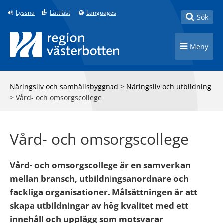
Till innehåll på sidan
Lyssna
Lättläst
Languages
Toggle
Sök
Toggle n
Meny
Näringsliv och samhällsbyggnad
>
Näringsliv och utbildning
>
Vård- och omsorgscollege
Vård- och omsorgscollege
Vård- och omsorgscollege är en samverkan
mellan bransch, utbildningsanordnare och
fackliga organisationer. Målsättningen är att
skapa utbildningar av hög kvalitet med ett
innehåll och upplägg som motsvarar