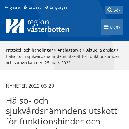
Till innehåll på sidan
Lyssna
Lättläst
Languages
Toggle
Sök
Toggle n
Meny
Protokoll och handlingar
>
Anslagstavla
>
Aktuella anslag
>
Hälso- och sjukvårdsnämndens utskott för funktionshinder
och samverkan den 25 mars 2022
NYHETER 2022-03-29
Hälso- och
sjukvårdsnämndens utskott
för funktionshinder och