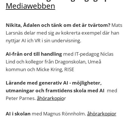
Mediawebben
Nikita, Ådalen och tänk om det är tvärtom?
Mats
Larsnäs delar med sig av kokrerta exempel där han
nyttjar AI ich VR i sin undervisning.
AI-från ord till handling
med IT-pedagog Niclas
Lind och kollegor från Dragonskolan, Umeå
kommun och Micke Kring, RISE
Lärande med generativ AI - möjligheter,
utmaningar och framtidens skola med AI
med
Peter Parnes.
åhörarkopio
r
AI i skolan
med Magnus Rönnholm.
åhörarkopior