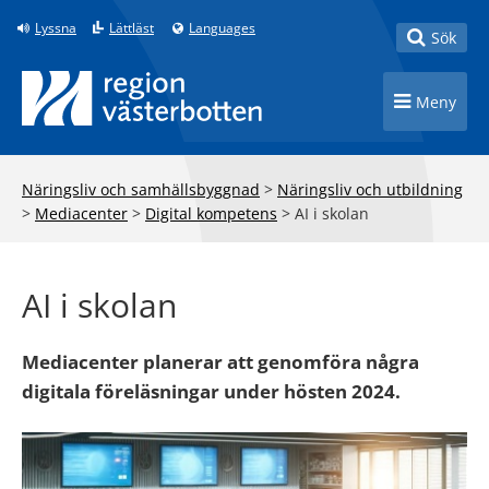
Till innehåll på sidan
Lyssna
Lättläst
Languages
Toggle
Sök
Toggle n
Meny
Näringsliv och samhällsbyggnad
>
Näringsliv och utbildning
>
Mediacenter
>
Digital kompetens
>
AI i skolan
AI i skolan
Mediacenter planerar att genomföra några
digitala föreläsningar under hösten 2024.