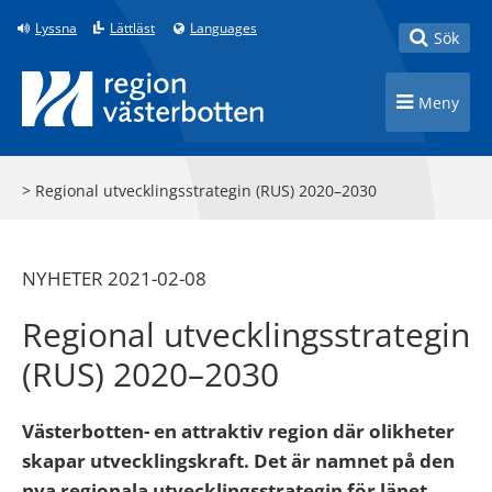
Till innehåll på sidan
Lyssna
Lättläst
Languages
Toggle
Sök
Toggle n
Meny
>
Regional utvecklingsstrategin (RUS) 2020–2030
NYHETER 2021-02-08
Regional utvecklingsstrategin
(RUS) 2020–2030
Västerbotten- en attraktiv region där olikheter
skapar utvecklingskraft. Det är namnet på den
nya regionala utvecklingsstrategin för länet.