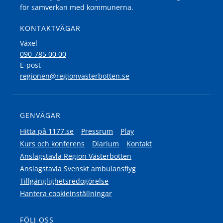
för samverkan med kommunerna.
KONTAKTVÄGAR
Växel
090-785 00 00
E-post
regionen@regionvasterbotten.se
GENVÄGAR
Hitta på 1177.se
Pressrum
Play
Kurs och konferens
Diarium
Kontakt
Anslagstavla Region Västerbotten
Anslagstavla Svenskt ambulansflyg
Tillgänglighetsredogörelse
Hantera cookieinställningar
FÖLJ OSS