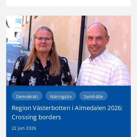
Demokrati
Näringsliv
Samhälle
Region Västerbotten i Almedalen 2026:
Crossing borders
22 jun 2026