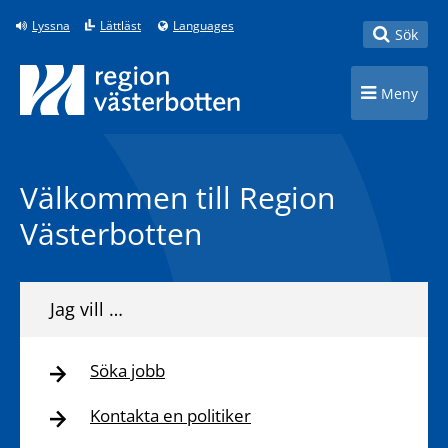
Till innehåll på sidan
Lyssna
Lättläst
Languages
Toggle
Sök
Toggle n
Meny
Välkommen till Region
Västerbotten
Jag vill …
Söka jobb
Kontakta en politiker