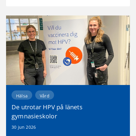
Hälsa
Vård
De utrotar HPV på länets
gymnasieskolor
30 jun 2026