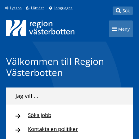
Till innehåll på sidan
Lyssna
Lättläst
Languages
Toggle
Sök
Toggle n
Meny
Välkommen till Region
Västerbotten
Jag vill …
Söka jobb
Kontakta en politiker