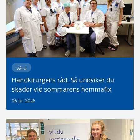
Vård
Handkirurgens råd: Så undviker du
skador vid sommarens hemmafix
06 jul 2026