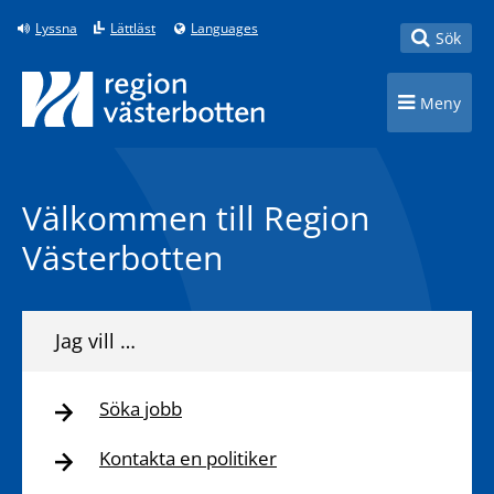
Till innehåll på sidan
Lyssna
Lättläst
Languages
Toggle
Sök
Toggle n
Meny
Välkommen till Region
Västerbotten
Jag vill …
Söka jobb
Kontakta en politiker