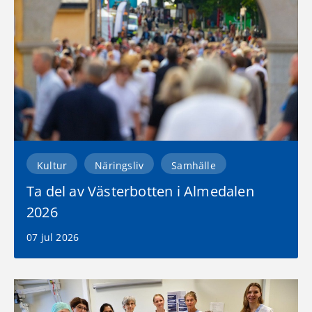
Kultur
Näringsliv
Samhälle
Ta del av Västerbotten i Almedalen
2026
07 jul 2026