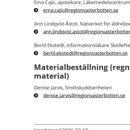
Ema Cajic, apotekare, Läkemedelscentru
ema.cajic@regionvasterbotten.se
Ann Lindqvist-Åstot, Nätverket för äldreb
ann.lindqvist.astot@regionvasterbotte
Bertil Ekstedt, informationsläkare Skelleft
bertil.ekstedt@regionvasterbotten.se
Materialbeställning (reg
material)
Denise Jarvis, Smittskyddsenheten
denise.jarvis@regionvasterbotten.se