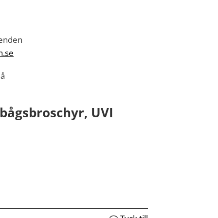
m
oenden
n.se
eå
nbågsbroschyr, UVI