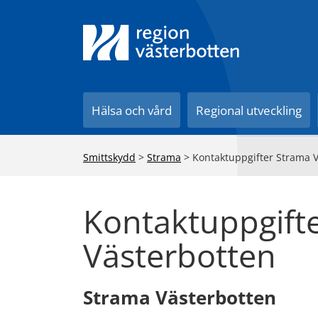
Till innehåll på sidan
Hälsa och vård
Regional utveckling
Smittskydd
>
Strama
>
Kontaktuppgifter Strama 
Kontaktuppgift
Västerbotten
Strama Västerbotten