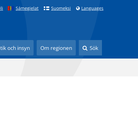
li
Sámegielat
Suomeksi
Languages
itik och insyn
Om regionen
Sök