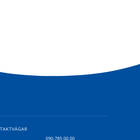
TAKTVÄGAR
l
090-785 00 00