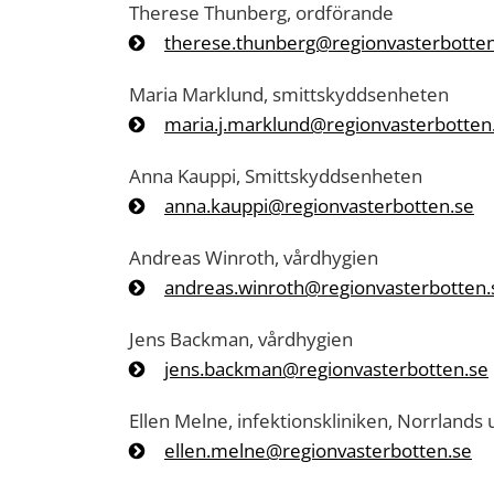
Therese Thunberg, ordförande
therese.thunberg@regionvasterbotten
Maria Marklund, smittskyddsenheten
maria.j.marklund@regionvasterbotten
Anna Kauppi, Smittskyddsenheten
anna.kauppi@regionvasterbotten.se
Andreas Winroth, vårdhygien
andreas.winroth@regionvasterbotten.
Jens Backman, vårdhygien
jens.backman@regionvasterbotten.se
Ellen Melne, infektionskliniken, Norrlands 
ellen.melne@regionvasterbotten.se