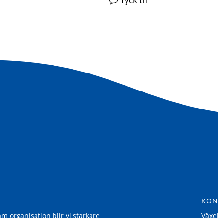
Tyck till
KON
 organisation blir vi starkare
Växe