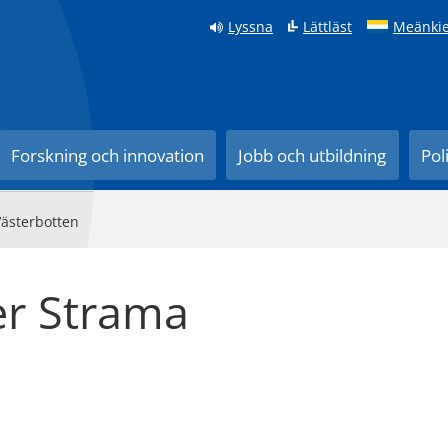
Lyssna
Lättläst
Meänkie
Forskning och innovation
Jobb och utbildning
Pol
Västerbotten
er Strama