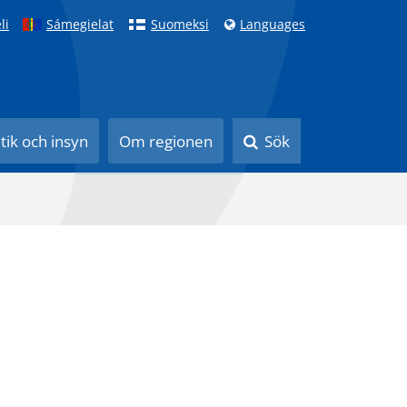
li
Sámegielat
Suomeksi
Languages
itik och insyn
Om regionen
Sök