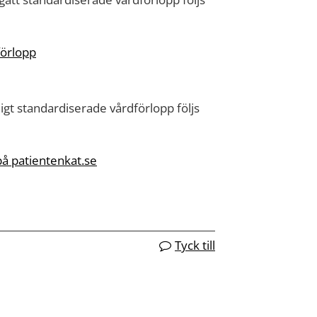
förlopp
igt standardiserade vårdförlopp följs
å patientenkat.se
Tyck till