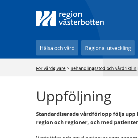
Till innehåll på sidan
Hälsa och vård
Regional utveckling
För vårdgivare
>
Behandlingsstöd och vårdriktlinj
Uppföljning
Standardiserade vårdförlopp följs upp
region och regioner, och med patiente
Väntetider och antal patienter som genomg