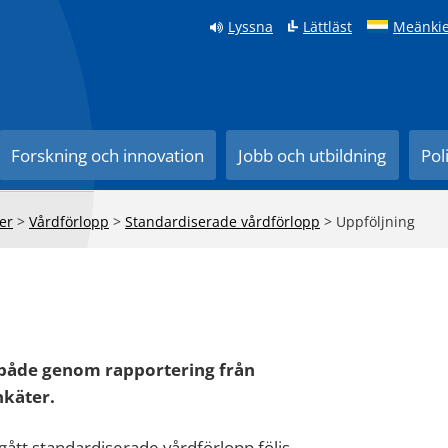
Lyssna
Lättläst
Meänkie
Forskning och innovation
Jobb och utbildning
Pol
er
>
Vårdförlopp
>
Standardiserade vårdförlopp
>
Uppföljning
 både genom rapportering från
nkäter.
ått standardiserade vårdförlopp följs