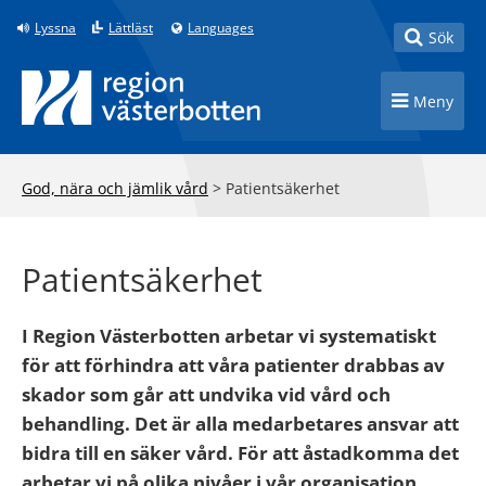
Till innehåll på sidan
Lyssna
Lättläst
Languages
Toggle
Sök
Toggle n
Meny
God, nära och jämlik vård
>
Patientsäkerhet
Patientsäkerhet
I Region Västerbotten arbetar vi systematiskt
för att förhindra att våra patienter drabbas av
skador som går att undvika vid vård och
behandling. Det är alla medarbetares ansvar att
bidra till en säker vård. För att åstadkomma det
arbetar vi på olika nivåer i vår organisation.