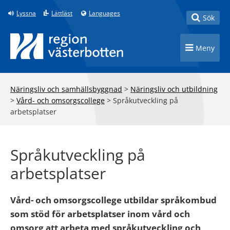
Till innehåll på sidan
Lyssna
Lättläst
Languages
Toggle
Sök
Toggle n
Meny
Näringsliv och samhällsbyggnad
>
Näringsliv och utbildning
>
Vård- och omsorgscollege
>
Språkutveckling på
arbetsplatser
Språkutveckling på
arbetsplatser
Vård- och omsorgscollege utbildar språkombud
som stöd för arbetsplatser inom vård och
omsorg att arbeta med språkutveckling och