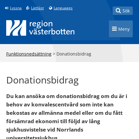
Till innehåll på sidan
Lyssna
Lättläst
Languages
Toggle
Sök
Toggle n
Meny
Funktionsnedsättning
>
Donationsbidrag
Donationsbidrag
Du kan ansöka om donationsbidrag om du är i
behov av konvalescentvård som inte kan
bekostas av allmänna medel eller om du fått
försämrad ekonomi till följd av lång
sjukhusvistelse vid Norrlands
universitetssjukhus.