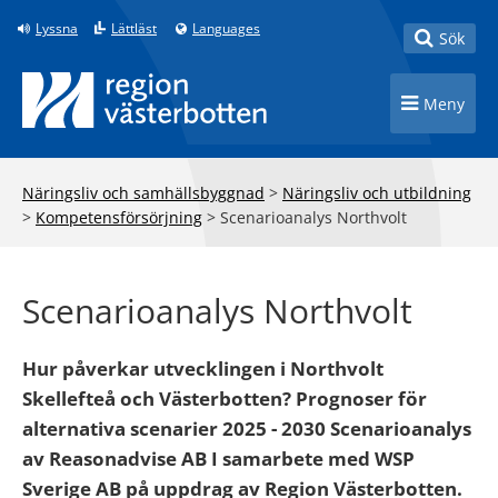
Till innehåll på sidan
Lyssna
Lättläst
Languages
Toggle
Sök
Toggle n
Meny
Näringsliv och samhällsbyggnad
>
Näringsliv och utbildning
>
Kompetensförsörjning
>
Scenarioanalys Northvolt
Scenarioanalys Northvolt
Hur påverkar utvecklingen i Northvolt
Skellefteå och Västerbotten? Prognoser för
alternativa scenarier 2025 - 2030 Scenarioanalys
av Reasonadvise AB I samarbete med WSP
Sverige AB på uppdrag av Region Västerbotten.