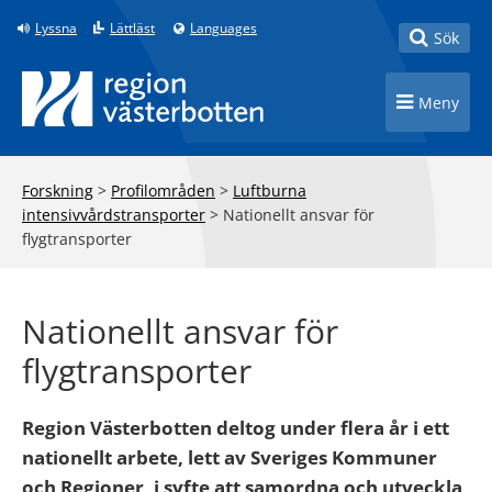
Till innehåll på sidan
Lyssna
Lättläst
Languages
Toggle
Sök
Toggle n
Meny
Forskning
>
Profilområden
>
Luftburna
intensivvårdstransporter
>
Nationellt ansvar för
flygtransporter
Nationellt ansvar för
flygtransporter
Region Västerbotten deltog under flera år i ett
nationellt arbete, lett av Sveriges Kommuner
och Regioner, i syfte att samordna och utveckla