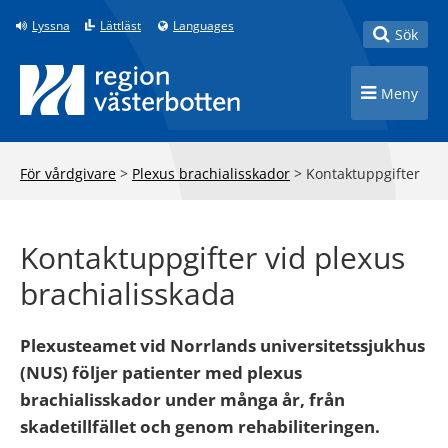
Till innehåll på sidan
Lyssna
Lättläst
Languages
Toggle
Sök
Toggle n
Meny
För vårdgivare
>
Plexus brachialisskador
>
Kontaktuppgifter
Kontaktuppgifter vid plexus
brachialisskada
Plexusteamet vid Norrlands universitetssjukhus
(NUS) följer patienter med plexus
brachialisskador under många år, från
skadetillfället och genom rehabiliteringen.