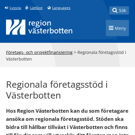
Till innehåll på sidan
Lyssna
Lättläst
Languages
Toggle
Sök
Toggle n
Meny
Företags- och projektfinansiering
>
Regionala företagsstöd i
Västerbotten
Regionala företagsstöd i
Västerbotten
Hos Region Västerbotten kan du som företagare
ansöka om regionala företagsstöd. Stöden ska
bidra till hållbar tillväxt i Västerbotten och finns