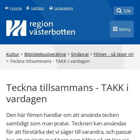
Till innehåll på sidan
Lyssna
Lättläst
Languages
Toggle
Sök
Toggle n
Meny
Kultur
>
Biblioteksutveckling
>
Småprat
>
Filmer - så läser ni!
>
Teckna tillsammans - TAKK i vardagen
Teckna tillsammans - TAKK i
vardagen
Den här filmen handlar om att använda tecken
samtidigt som man pratar. Tecknen kan användas
för att förstärka det vi säger till varandra, och passar