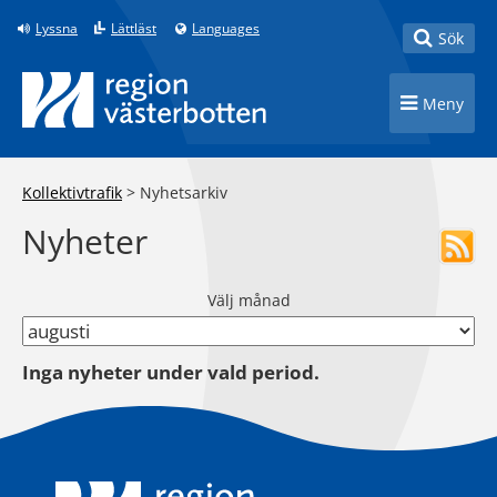
Till innehåll på sidan
Lyssna
Lättläst
Languages
Toggle
Sök
Toggle n
Meny
Kollektivtrafik
>
Nyhetsarkiv
Nyheter
Välj månad
Inga nyheter under vald period.