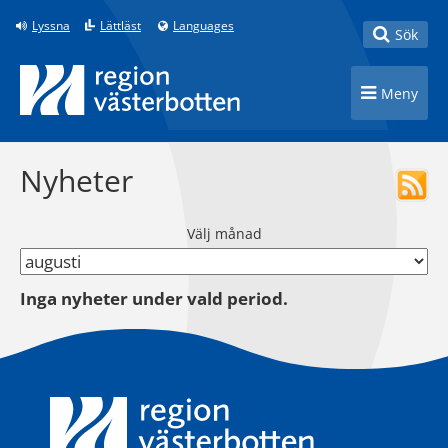
Till innehåll på sidan
Lyssna
Lättläst
Languages
Toggle
Sök
Toggle n
Meny
Nyheter
Välj månad
Inga nyheter under vald period.