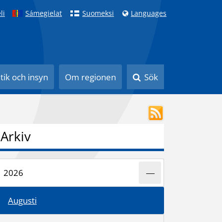
li
Sámegielat
Suomeksi
Languages
itik och insyn
Om regionen
Sök
Arkiv
2026
Augusti