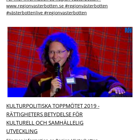
www.regionvasterbotten.se #regionvästerbotten
#västerbottenlive #regionvasterbotten
KULTURPOLITISKA TOPPMÖTET 2019 -
RÄTTIGHETERS BETYDELSE FÖR
KULTURELL OCH SAMHÄLLELIG
UTVECKLING