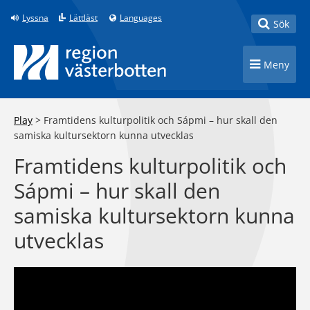
Till innehåll på sidan
Lyssna
Lättläst
Languages
Toggle
Sök
Toggle n
Meny
Play
>
Framtidens kulturpolitik och Sápmi – hur skall den
samiska kultursektorn kunna utvecklas
Framtidens kulturpolitik och
Sápmi – hur skall den
samiska kultursektorn kunna
utvecklas