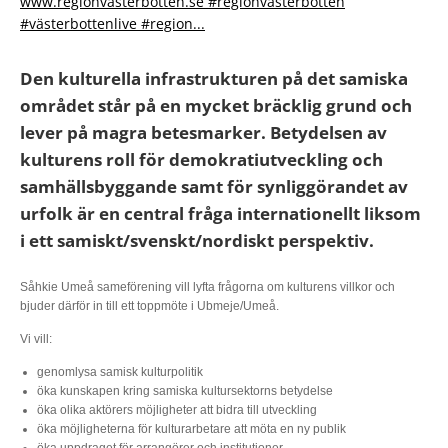
www.regionvasterbotten.se #regionvästerbotten
#västerbottenlive #region...
Den kulturella infrastrukturen på det samiska
området står på en mycket bräcklig grund och
lever på magra betesmarker. Betydelsen av
kulturens roll för demokratiutveckling och
samhällsbyggande samt för synliggörandet av
urfolk är en central fråga internationellt liksom
i ett samiskt/svenskt/nordiskt perspektiv.
Såhkie Umeå sameförening vill lyfta frågorna om kulturens villkor och
bjuder därför in till ett toppmöte i Ubmeje/Umeå.
Vi vill:
genomlysa samisk kulturpolitik
öka kunskapen kring samiska kultursektorns betydelse
öka olika aktörers möjligheter att bidra till utveckling
öka möjligheterna för kulturarbetare att möta en ny publik
öka uppdraget för arrangörer och institutioner