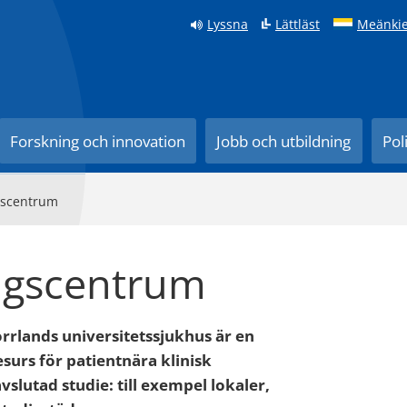
Lyssna
Lättläst
Meänkie
Forskning och innovation
Jobb och utbildning
Pol
ngscentrum
ingscentrum
rrlands universitetssjukhus är en
surs för patientnära klinisk
avslutad studie: till exempel lokaler,