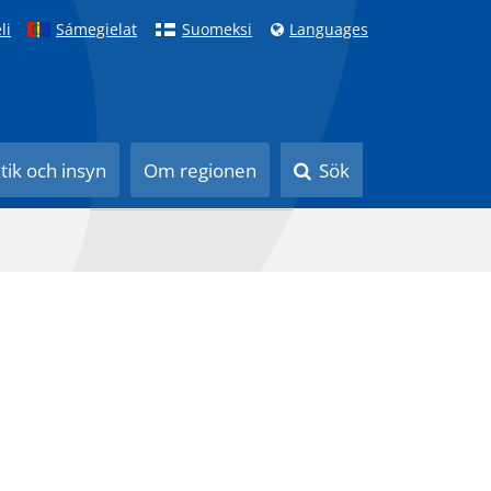
li
Sámegielat
Suomeksi
Languages
itik och insyn
Om regionen
Sök