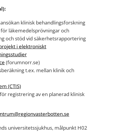
l):
d ansökan klinisk behandlingsforskning
n för läkemedelsprövningar och
ng och stöd vid säkerhetsrapportering
projekt i elektroniskt
ningsstudier
ice
(forumnorr.se)
beräkning t.ex. mellan klinik och
stem (CTIS)
för registrering av en planerad klinisk
centrum@regionvasterbotten.se
ands universitetssjukhus, målpunkt H02