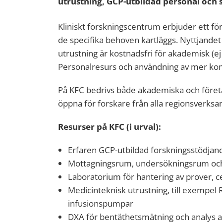
utrustning, GCP-utbildad personal och 
Kliniskt forskningscentrum erbjuder ett fö
de specifika behoven kartläggs. Nyttjandet 
utrustning är kostnadsfri för akademisk (e
Personalresurs och användning av mer kom
På KFC bedrivs både akademiska och föret
öppna för forskare från alla regionsverks
Resurser på KFC (i urval):
Erfaren GCP-utbildad forskningsstödjan
Mottagningsrum, undersökningsrum och 
Laboratorium för hantering av prover, ce
Medicinteknisk utrustning, till exempel 
infusionspumpar
DXA för bentäthetsmätning och analys 