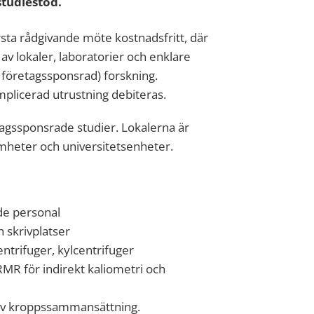
studiestöd.
rsta rådgivande möte kostnadsfritt, där
av lokaler, laboratorier och enklare
j företagssponsrad) forskning.
plicerad utrustning debiteras.
agssponsrade studier. Lokalerna är
amheter och universitetsenheter.
de personal
skrivplatser
ntrifuger, kylcentrifuger
RMR för indirekt kaliometri och
av kroppssammansättning.