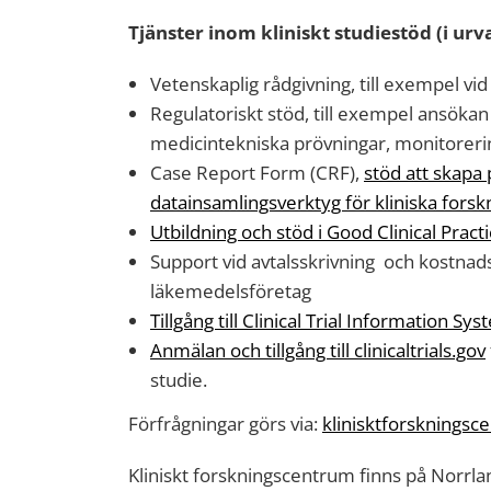
Tjänster inom kliniskt studiestöd (i urva
Vetenskaplig rådgivning, till exempel vi
Regulatoriskt stöd, till exempel ansöka
medicintekniska prövningar, monitoreri
Case Report Form (CRF),
stöd att skapa 
datainsamlingsverktyg för kliniska forsk
Utbildning och stöd i Good Clinical Pract
Support vid avtalsskrivning och kostnads
läkemedelsföretag
Tillgång till Clinical Trial Information Sy
Anmälan och tillgång till clinicaltrials.gov
studie.
Förfrågningar görs via:
klinisktforsknings
Kliniskt forskningscentrum finns på Norrl