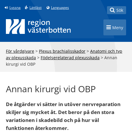
Till innehåll på sidan
Lyssna
Lättläst
Languages
Toggle
Sök
Toggle n
Meny
För vårdgivare
>
Plexus brachialisskador
>
Anatomi och typ
av plexusskada
>
Födelserelaterad plexusskada
>
Annan
kirurgi vid OBP
Annan kirurgi vid OBP
De åtgärder vi sätter in utöver nervreparation
skiljer sig mycket åt. Det beror på den stora
variationen i skadebild och på hur väl
funktionen återkommer.