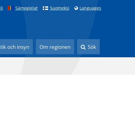
li
Sámegielat
Suomeksi
Languages
itik och insyn
Om regionen
Sök