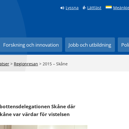
Lyssna
Lättläst
Meänkie
Forskning och innovation
Jobb och utbildning
Pol
atser
>
Regionresan
>
2015 – Skåne
rbottensdelegationen Skåne där
ne var värdar för vistelsen