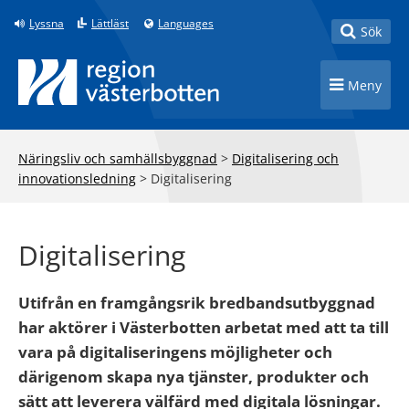
Till innehåll på sidan
Lyssna
Lättläst
Languages
Toggle
Sök
Toggle n
Meny
Näringsliv och samhällsbyggnad
>
Digitalisering och
innovationsledning
>
Digitalisering
Digitalisering
Utifrån en framgångsrik bredbandsutbyggnad
har aktörer i Västerbotten arbetat med att ta till
vara på digitaliseringens möjligheter och
därigenom skapa nya tjänster, produkter och
sätt att leverera välfärd med digitala lösningar.