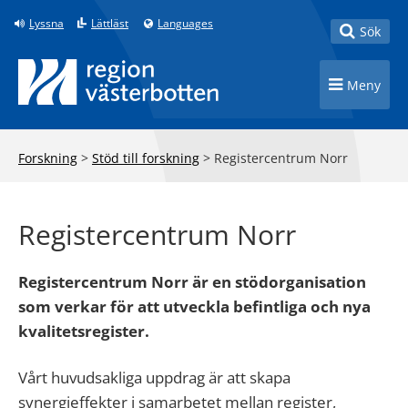
Till innehåll på sidan
Lyssna
Lättläst
Languages
Toggle
Sök
Toggle n
Meny
Forskning
>
Stöd till forskning
>
Registercentrum Norr
Registercentrum Norr
Registercentrum Norr är en stödorganisation
som verkar för att utveckla befintliga och nya
kvalitetsregister.
Vårt huvudsakliga uppdrag är att skapa
synergieffekter i samarbetet mellan register,