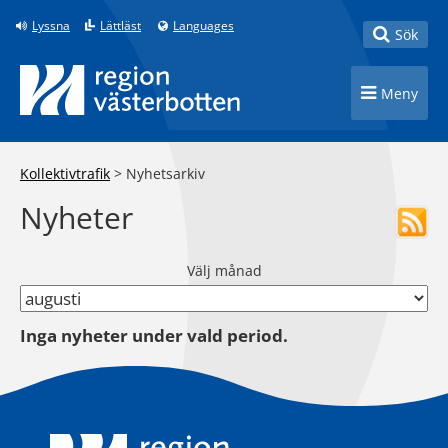
Till innehåll på sidan
Lyssna
Lättläst
Languages
Toggle
Sök
Toggle n
Meny
Kollektivtrafik
>
Nyhetsarkiv
Nyheter
Välj månad
Inga nyheter under vald period.