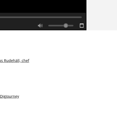
s Rudehäll, chef
 DigJourney