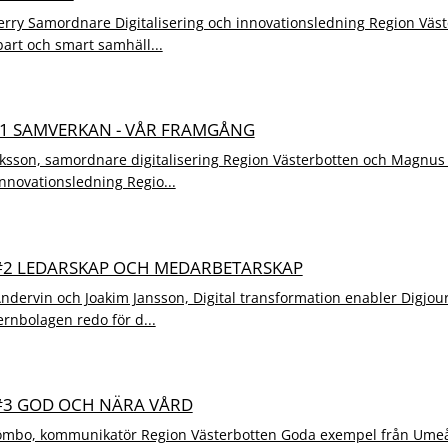
rry Samordnare Digitalisering och innovationsledning Region Väste
bart och smart samhäll...
#1 SAMVERKAN - VÅR FRAMGÅNG
ksson, samordnare digitalisering Region Västerbotten och Magnus 
innovationsledning Regio...
 #2 LEDARSKAP OCH MEDARBETARSKAP
dervin och Joakim Jansson, Digital transformation enabler Digjou
nbolagen redo för d...
 #3 GOD OCH NÄRA VÅRD
ömbo, kommunikatör Region Västerbotten Goda exempel från Umeå