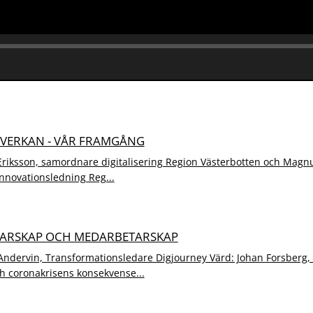
MVERKAN - VÅR FRAMGÅNG
riksson, samordnare digitalisering Region Västerbotten och Magnu
innovationsledning Reg...
EDARSKAP OCH MEDARBETARSKAP
Andervin, Transformationsledare Digjourney Värd: Johan Forsberg,
ch coronakrisens konsekvense...