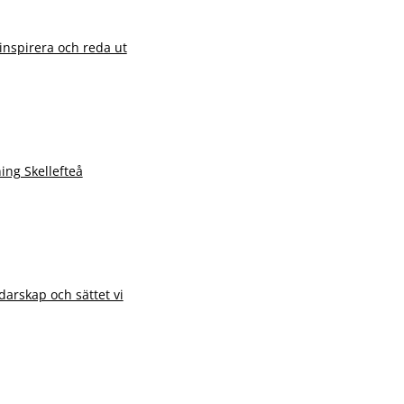
 inspirera och reda ut
ng Skellefteå
darskap och sättet vi