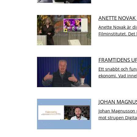
ANETTE NOVAK 
Anette Novak är di
Filminstitutet. Det
FRAMTIDENS U
Ett snabbt och fun
ekonomi. Vad inneb
JOHAN MAGNUSS
Johan Magnusson pr
mot strupen Digitali