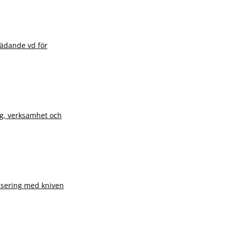
rädande vd för
ng, verksamhet och
lisering med kniven