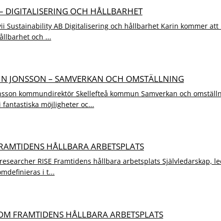
– DIGITALISERING OCH HÅLLBARHET
ii Sustainability AB Digitalisering och hållbarhet Karin kommer att
llbarhet och ...
DIN JONSSON – SAMVERKAN OCH OMSTÄLLNING
onsson kommundirektör Skellefteå kommun Samverkan och omställni
fantastiska möjligheter oc...
FRAMTIDENS HÅLLBARA ARBETSPLATS
 researcher RISE Framtidens hållbara arbetsplats Självledarskap, le
definieras i t...
OM FRAMTIDENS HÅLLBARA ARBETSPLATS