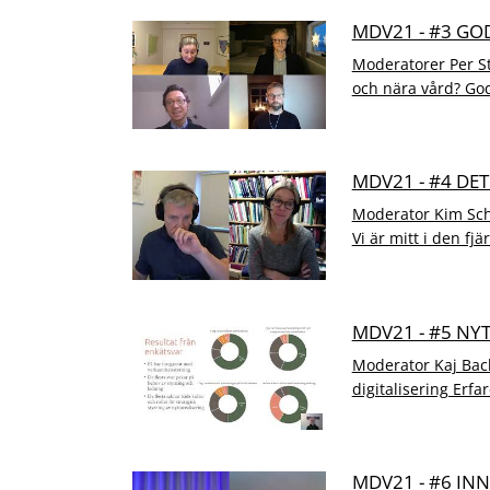
MDV21 - #3 GO
Moderatorer Per S
och nära vård? God
MDV21 - #4 DE
Moderator Kim Sch
Vi är mitt i den fjä
MDV21 - #5 NY
Moderator Kaj Bac
digitalisering Erfa
MDV21 - #6 IN