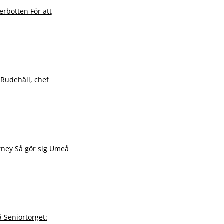
rbotten För att
Rudehäll, chef
rney Så gör sig Umeå
 Seniortorget: