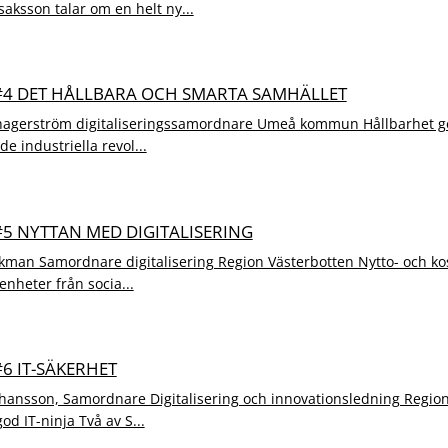
saksson talar om en helt ny...
 #4 DET HÅLLBARA OCH SMARTA SAMHÄLLET
agerström digitaliseringssamordnare Umeå kommun Hållbarhet ge
rde industriella revol...
 #5 NYTTAN MED DIGITALISERING
kman Samordnare digitalisering Region Västerbotten Nytto- och ko
renheter från socia...
#6 IT-SÄKERHET
hansson, Samordnare Digitalisering och innovationsledning Region
d IT-ninja Två av S...