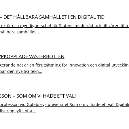
– DET HÅLLBARA SAMHÄLLET I EN DIGITAL TID
rektör och myndighetschef för Statens medieråd och till våren tillt
 hållbara samhället ...
PPKOPPLADE VASTERBOTTEN
gerande nät är en förutsättning för innovation och digital utveckli
är den nya 5G-tekn...
ON – SOM OM VI HADE ETT VAL!
ofesson vid Göteborgs universitet Som om vi hade ett val: Digita
sering lyfts ofta...