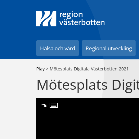
Till innehåll på sidan
Hälsa och vård
Regional utveckling
Play
>
Mötesplats Digitala Västerbotten 2021
Mötesplats Digi