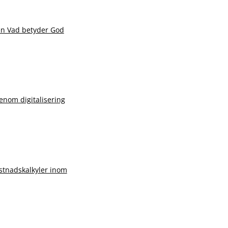
en Vad betyder God
nom digitalisering
stnadskalkyler inom