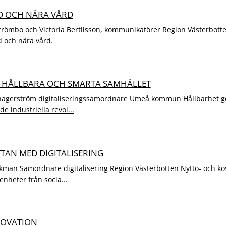
D OCH NÄRA VÅRD
trömbo och Victoria Bertilsson, kommunikatörer Region Västerbott
 och nära vård.
T HÅLLBARA OCH SMARTA SAMHÄLLET
agerström digitaliseringssamordnare Umeå kommun Hållbarhet ge
rde industriella revol...
TTAN MED DIGITALISERING
kman Samordnare digitalisering Region Västerbotten Nytto- och ko
renheter från socia...
NOVATION