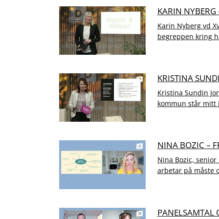
KARIN NYBERG 
Karin Nyberg vd Xv
begreppen kring hå
KRISTINA SUN
Kristina Sundin J
kommun står mitt i 
NINA BOZIC – 
Nina Bozic, senior
arbetar på måste om
PANELSAMTAL 