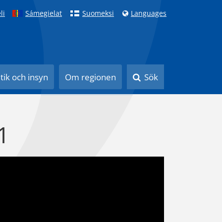
li
Sámegielat
Suomeksi
Languages
itik och insyn
Om regionen
Sök
1